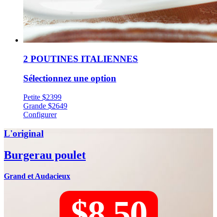
2 POUTINES ITALIENNES
Sélectionnez une option
Petite
$
23
99
Grande
$
26
49
Configurer
L'original
Burger
au poulet
Grand et Audacieux
$8.50