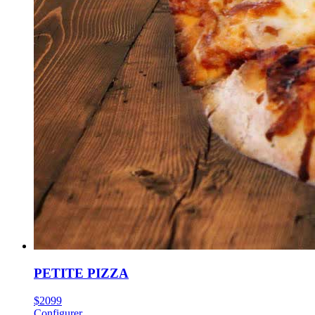
PETITE PIZZA
$
20
99
Configurer