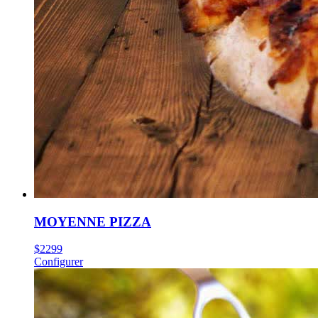
MOYENNE PIZZA
$
22
99
Configurer