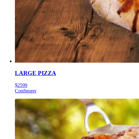
LARGE PIZZA
$
25
99
Configurer