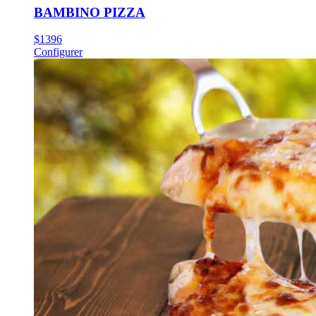
BAMBINO PIZZA
$
13
96
Configurer