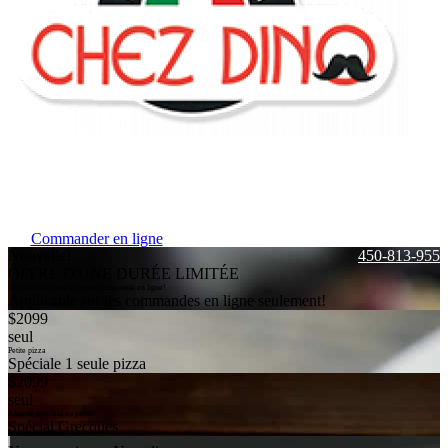
Commander en ligne
Nouvelle!
450-813-9555
OFFRE D'UNE DURÉE LIMITÉE
15% de réduction sur votre commande en ligne!
Applicable sur les commandes en ligne seulement!
$
20
99
seul
Petite pizza
Spéciale 1 seule pizza
$
20
99
seul
Assiette souvlaki au poulet
Spécial Grecques