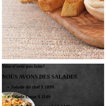
Vous n'avez pas faim?
NOUS AVONS DES SALADES
Salade du chef
$
10
99
Salade César
$
11
49